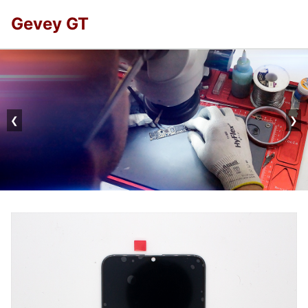
Gevey GT
❮
❯