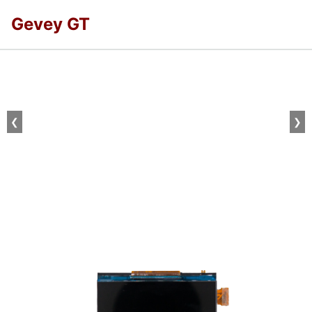
Gevey GT
❮
❯