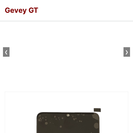
Gevey GT
❮
❯