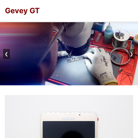
Gevey GT
❮
❯