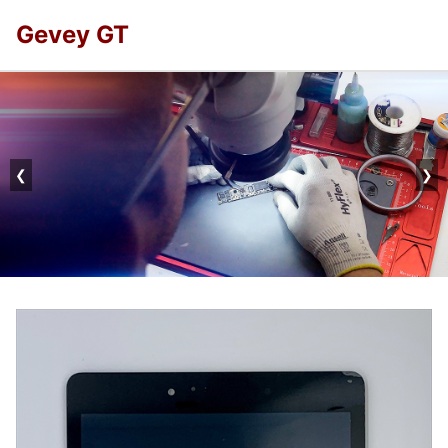
Gevey GT
❮
❯