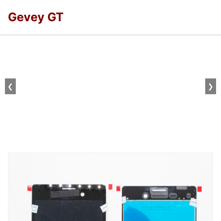
Gevey GT
❮
❯