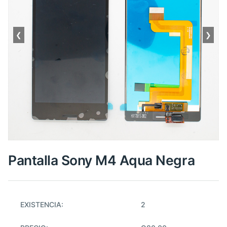
❮
❯
Pantalla Sony M4 Aqua Negra
EXISTENCIA:
2