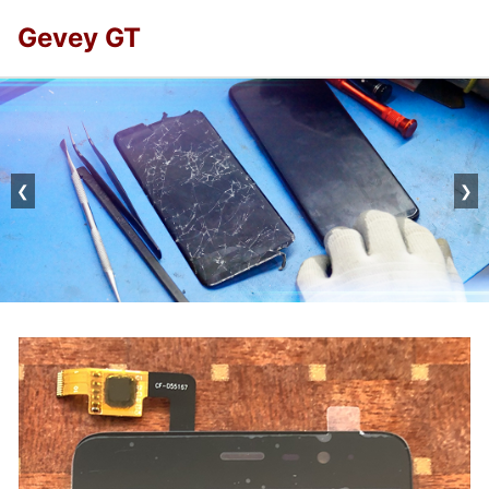
Gevey GT
❮
❯