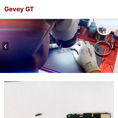
Gevey GT
❮
❯