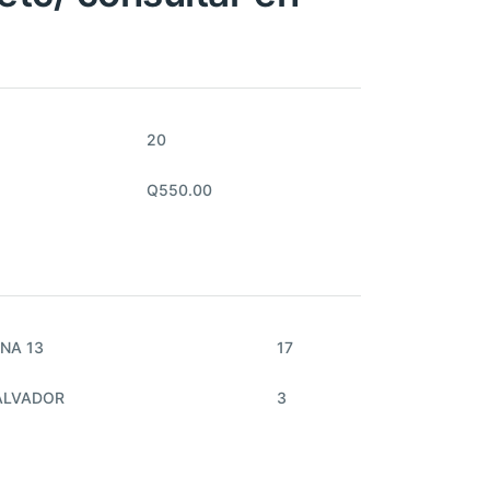
20
Q550.00
NA 13
17
ALVADOR
3