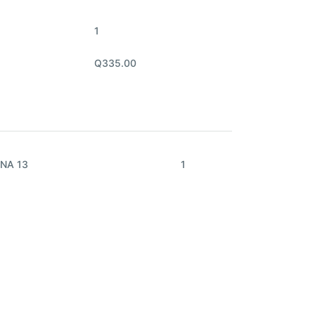
1
Q335.00
NA 13
1