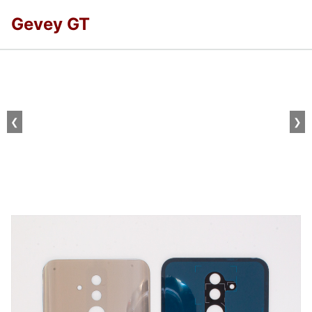
Gevey GT
❮
❯