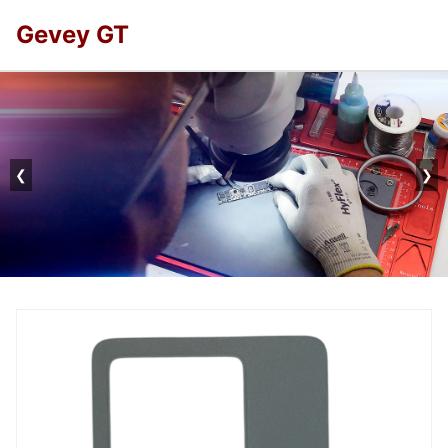
Gevey GT
❮
❯