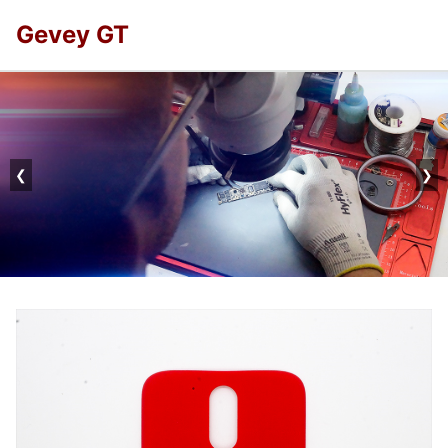
Gevey GT
❮
❯