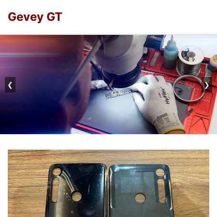
Gevey GT
❮
❯