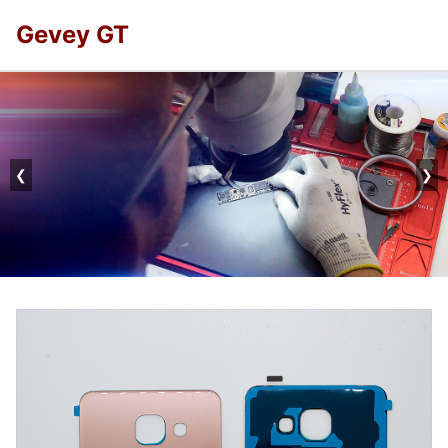
Gevey GT
❮
❯