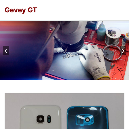
Gevey GT
❮
❯