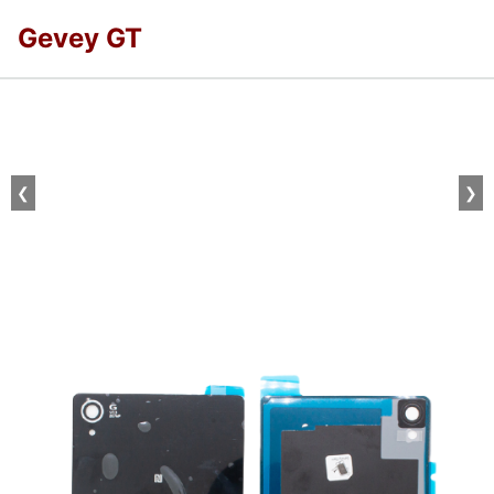
Gevey GT
❮
❯