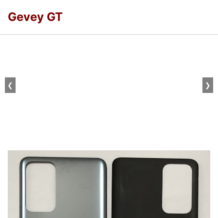
Gevey GT
❮
❯