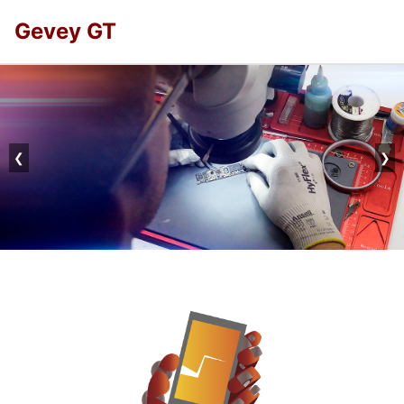
Gevey GT
❮
❯