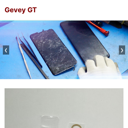
Gevey GT
❮
❯