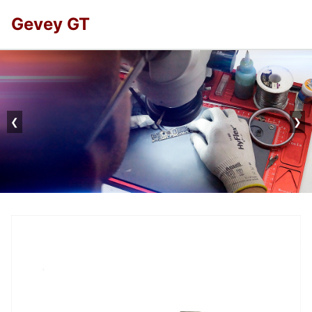
Gevey GT
❮
❯