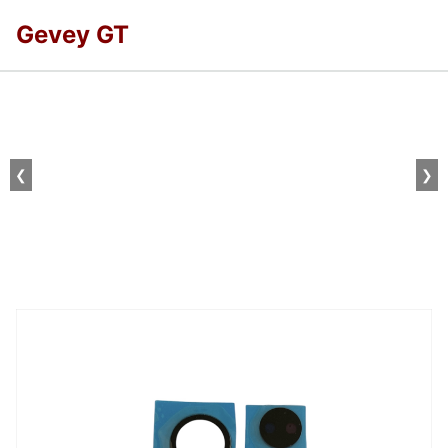
Gevey GT
❮
❯