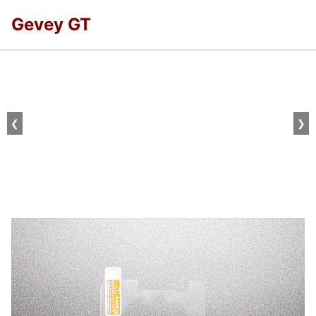
Gevey GT
❮
❯