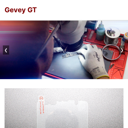
Gevey GT
❮
❯