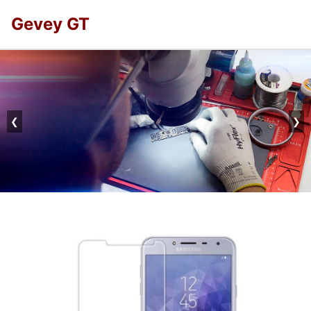
Gevey GT
❮
❯