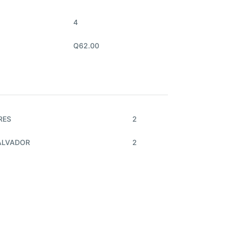
4
Q62.00
RES
2
ALVADOR
2