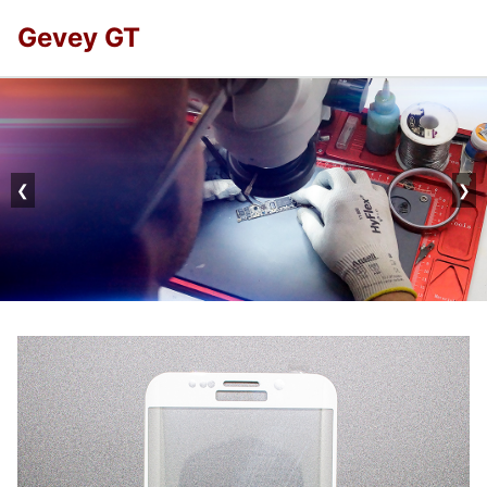
Gevey GT
❮
❯